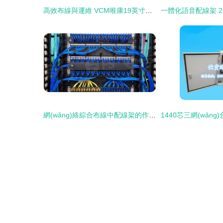
高效布線與運維 VCM唯康19英寸100對110語音配線架深度解析
網(wǎng)絡綜合布線中配線架的作用及安裝指南