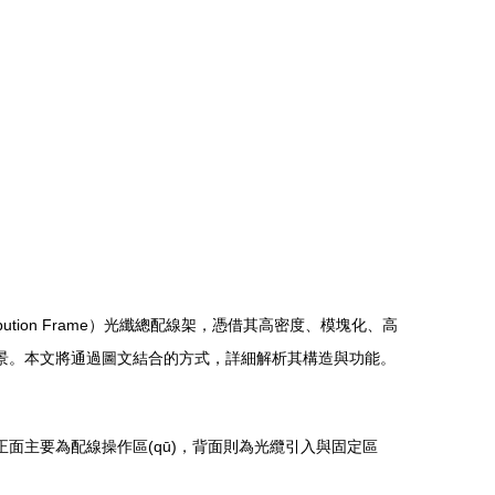
ribution Frame）光纖總配線架，憑借其高密度、模塊化、高
極高的場景。本文將通過圖文結合的方式，詳細解析其構造與功能。
正面主要為配線操作區(qū)，背面則為光纜引入與固定區