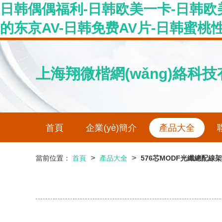
日韩偶偶福利-日韩欧美一卡-日韩欧
的东京AV-日韩免费AV片-日韩蜜桃
上海翔微楷網(wǎng)絡科
首頁
企業(yè)簡介
產品大全
>
>
當前位置：
首頁
產品大全
576芯MODF光纖總配線