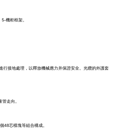
；5-機柜框架。
進行接地處理，以釋放機械應力并保證安全。光纜的外護套
束管走向。
12個48芯模塊等組合構成。