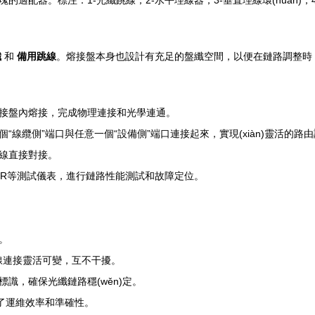
的適配器。標注：1-光纖跳線；2-水平理線器；3-垂直理線環(huán)；
纖
和
備用跳線
。熔接盤本身也設計有充足的盤纖空間，以便在鏈路調整時
接盤內熔接，完成物理連接和光學連通。
線纜側”端口與任意一個“設備側”端口連接起來，實現(xiàn)靈活的路
線直接對接。
DR等測試儀表，進行鏈路性能測試和故障定位。
。
跳線連接靈活可變，互不干擾。
識，確保光纖鏈路穩(wěn)定。
升了運維效率和準確性。