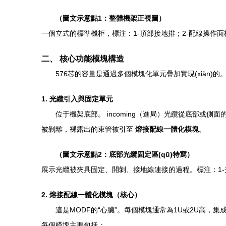
（圖文示意點1：整體機架正視圖）
一個立式的標準機柜，標注：1-頂部接地排；2-配線操作面板區
二、 核心功能模塊構造
576芯的容量是通過多個模塊化單元疊加實現(xiàn)
1. 光纜引入與固定單元
位于機架底部。 incoming（進局）光纜從底部或側
被剝離，裸露出的束管被引至
熔接配線一體化模塊
。
（圖文示意點2：底部光纜固定區(qū)特寫）
展示光纜被夾具固定、開剝、接地線連接的過程。標注：1-
2. 熔接配線一體化模塊（核心）
這是MODF的“心臟”。每個模塊通常為1U或2U高，集成
每個模塊主要包括：