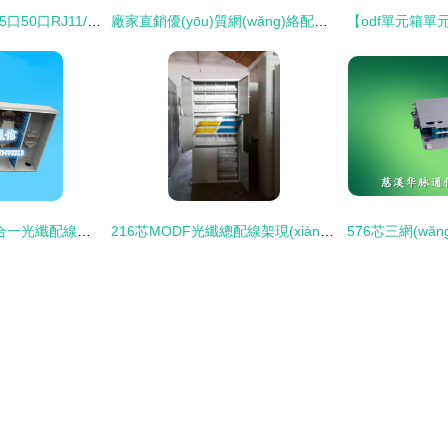
一體化語音配線架 25口50口RJ11/RJ45跳線架與110機架式安裝全解析
廠家直銷優(yōu)質網(wǎng)絡配線架 24口超五類配線架 過福祿克標準測試圖片,廠家直銷優(yōu)質網(wǎng)絡配線架 24口超五類配線架 過福祿克標準測試高清圖片 慈溪市華維通信設備廠,
1440芯三網(wǎng)合一光纖配線柜的基本配置解析
216芯MODF光纖總配線架現(xiàn)貨規(guī)格及市場報價分析