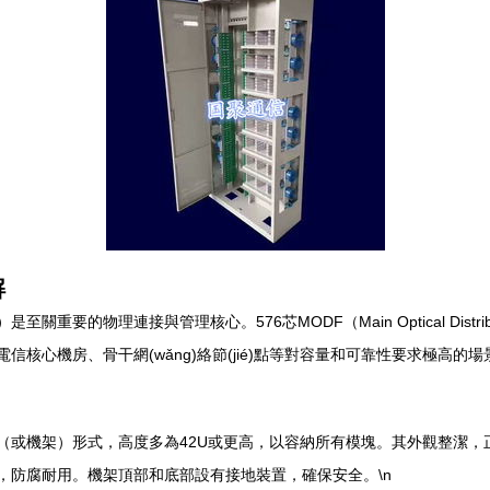
解
）是至關重要的物理連接與管理核心。576芯MODF（Main Optical Dist
心、電信核心機房、骨干網(wǎng)絡節(jié)點等對容量和可靠性要求
柜（或機架）形式，高度多為42U或更高，以容納所有模塊。其外觀整潔，
理，防腐耐用。機架頂部和底部設有接地裝置，確保安全。\n