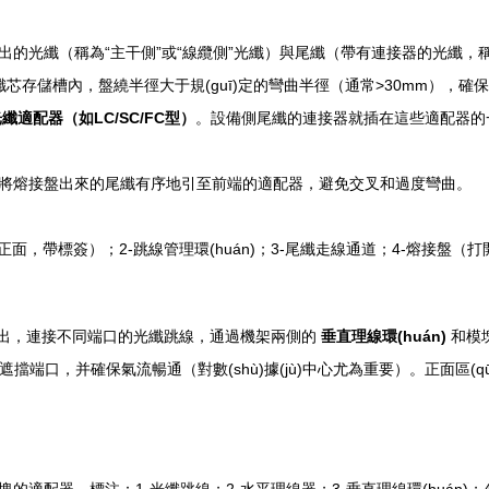
的光纖（稱為“主干側”或“線纜側”光纖）與尾纖（帶有連接器的光纖，稱
芯存儲槽內，盤繞半徑大于規(guī)定的彎曲半徑（通常>30mm），確
纖適配器（如LC/SC/FC型）
。設備側尾纖的連接器就插在這些適配器的
)，將熔接盤出來的尾纖有序地引至前端的適配器，避免交叉和過度彎曲。
，帶標簽）；2-跳線管理環(huán)；3-尾纖走線通道；4-熔接盤（打開
引出，連接不同端口的光纖跳線，通過機架兩側的
垂直理線環(huán)
和模
免遮擋端口，并確保氣流暢通（對數(shù)據(jù)中心尤為重要）。正面區(