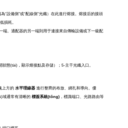
為“設備側”或“配線側”光纖）在此進行熔接。熔接后的接頭
保低損耗。
一端。適配器的另一端則用于連接來自傳輸設備或下一級配
狀態(tài)，顯示熔接點及存儲）；5-主干光纖入口。
塊上方的
水平理線器
進行整齊的布放、綁扎和導向。優
qū)域通常有清晰的
標簽系統(tǒng)
，標識端口、光路路由等