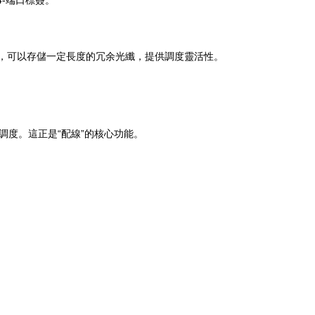
4-端口標簽。
，可以存儲一定長度的冗余光纖，提供調度靈活性。
由調度。這正是“配線”的核心功能。