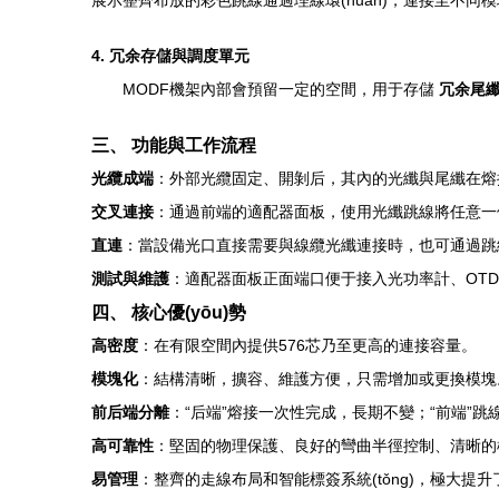
展示整齊布放的彩色跳線通過理線環(huán)，連接至不同模塊
4. 冗余存儲與調度單元
MODF機架內部會預留一定的空間，用于存儲
冗余尾
三、 功能與工作流程
光纜成端
：外部光纜固定、開剝后，其內的光纖與尾纖在熔
交叉連接
：通過前端的適配器面板，使用光纖跳線將任意一個“
直連
：當設備光口直接需要與線纜光纖連接時，也可通過跳
測試與維護
：適配器面板正面端口便于接入光功率計、OT
四、 核心優(yōu)勢
高密度
：在有限空間內提供576芯乃至更高的連接容量。
模塊化
：結構清晰，擴容、維護方便，只需增加或更換模塊
前后端分離
：“后端”熔接一次性完成，長期不變；“前端”
高可靠性
：堅固的物理保護、良好的彎曲半徑控制、清晰的標
易管理
：整齊的走線布局和智能標簽系統(tǒng)，極大提