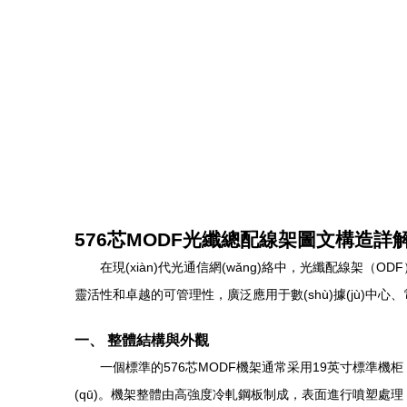
576芯MODF光纖總配線架圖文構造詳
在現(xiàn)代光通信網(wǎng)絡中，光纖配線架（ODF
靈活性和卓越的可管理性，廣泛應用于數(shù)據(jù)中
一、 整體結構與外觀
一個標準的576芯MODF機架通常采用19英寸標準機
(qū)。機架整體由高強度冷軋鋼板制成，表面進行噴塑處