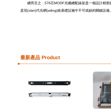
總而言之，576芯MODF光纖總配線架是一個設計精
是現(xiàn)代光網(wǎng)絡基礎設施中不可或缺的關鍵設備
最新產品
Product