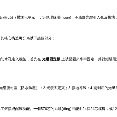
(qū)（模塊化單元）；3-側理線環(huán)；4-底部光纜引入孔及接地
的。其核心構造可分為以下幾個部分：
面的防水孔進入機架，首先在
光纜固定板
上被緊固夾牢牢固定，并對鎧裝層
光纜密封塞（防水防塵）；2-光纜固定夾；3-接地導線；4-開剝后的光纖
了熔接與配線功能。一個576芯的系統(tǒng)可能由24個24芯模塊，或