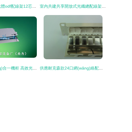
【odf單元箱單元體odf配線架12芯odf】-
室內共建共享開放式光纖總配線架（OMDF）突破傳統(tǒng)，賦能智能化網(wǎng)絡建設
576芯三網(wǎng)合一機柜 高效光纖配線架的優(yōu)選方案
供應耐克森款24口網(wǎng)絡配線架 性能、廠家與選購指南