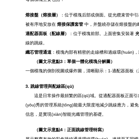
熔接盤（熔接層）
：位于模塊后部或側面。從光纜束管中引出
被有序地安放在
熔接保護套管
中，并盤繞存儲在熔接盤的纖
適配器面板（配線層）
：位于模塊前部。上面密集安裝著
光
線的跳線。
纖芯管理通道
：模塊內部有精密的走線槽和過線環(huán
（圖文示意點3：單個一體化模塊分解圖）
一個模塊的側剖視圖或爆炸圖，清晰顯示：1-適配器面板（正面
3. 跳線管理與配線區(qū)
這是日常操作最頻繁的區(qū)域。從適配器面板正面
(yōu)秀的管理系統(tǒng)能最大限度地減少跳線應力，避
信息，是實現(xiàn)智能光纖管理的基礎。
（圖文示意點4：正面跳線管理特寫）