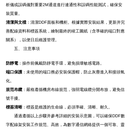
析儀或誤碼儀對重要2M通道進行連通性和誤碼性能測試，確保安
裝質量。
清潔與文檔
：清潔DDF面板和機柜。根據實際安裝結果，更新并完
善配線資料和標簽系統，繪制最終的竣工圖紙（含準確的端口對應
關系），以便日后維護管理。
五、 注意事項
防靜電
：操作前佩戴防靜電手環，避免損壞敏感電路。
端口保護
：未使用的端口務必安裝保護帽，防止灰塵進入和接頭氧
化。
規范布纜
：嚴格遵循機房布線規范，強弱電線纜分開布放，避免信
號干擾。
標簽清晰
：標簽是維護的生命線，必須準確、清晰、耐久。
通過遵循以上步驟并參考詳細的安裝示意圖，可以確保DDF數
字配線架安裝工作規范、高效，為數字通信網絡提供一個可靠、靈