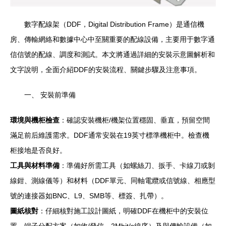
數字配線架（DDF，Digital Distribution Frame）是通信機
房、傳輸網絡和數據中心中至關重要的配線設備，主要用于數字通
信信號的配線、調度和測試。本文將通過詳細的安裝示意圖解析和
文字說明，全面介紹DDF的安裝流程、關鍵步驟及注意事項。
一、 安裝前準備
環境與機柜檢查
：確認安裝機柜/機架位置穩固、垂直，預留空間
滿足前后維護需求。DDF通常安裝在19英寸標準機柜中。檢查機
柜接地是否良好。
工具與材料準備
：準備好所需工具（如螺絲刀、扳手、卡線刀或剝
線鉗、測線儀等）和材料（DDF單元、同軸電纜或信號線、相應型
號的連接器如BNC、L9、SMB等、標簽、扎帶）。
圖紙核對
：仔細核對施工設計圖紙，明確DDF在機柜中的安裝位