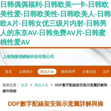
日韩偶偶福利-日韩欧美一卡-日韩欧
美性爱-日韩欧美性-日韩欧美人-日韩
欧A片-日韩女优三级片内射-日韩男
人的东京AV-日韩免费AV片-日韩蜜
桃性爱AV
上海翔微楷網絡科技有限公司
首頁
企業簡介
產品大全
聯系我們
企業信息
訪客
>
>
當前位置：
首頁
產品大全
DDF數字配線架安裝示意圖詳解與
操作指南
DDF數字配線架安裝示意圖詳解與操