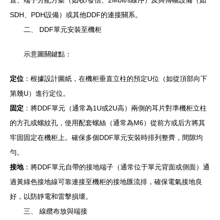
置、端子分配方案（如收/發信、2Mbit/s線序）及與傳輸設備（如
SDH、PDH設備）或其他DDF的連接關系。
二、 DDF單元安裝至機柜
示意圖關鍵點：
定位
：根據設計圖紙，在機柜垂直立柱的預定U位（如從頂部向下
第幾U）進行定位。
固定
：將DDF單元（通常為1U或2U高）兩側的耳片對準機柜立柱
的方孔或螺紋孔，使用配套螺絲（通常為M6）從前方或后方將其
牢固固定在機柜上。確保多個DDF單元安裝時排列整齊，間隙均
勻。
接地
：將DDF單元自帶的接地端子（通常位于單元背面或側面）通
過黃綠色接地線可靠連接至機柜的接地匯流排，確保電氣接地良
好，以防靜電和雷擊損壞。
三、 線纜布放與端接