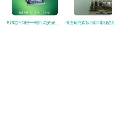
576芯三網合一機柜 高效光纖配線架的優選方案
供應耐克森款24口網絡配線架 性能、廠家與選購指南