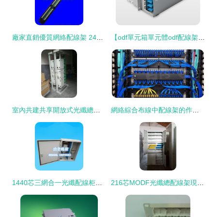
廠家直銷優質網絡配線架 24口超五類配線架 過福祿克標準測試圖片,廠家直銷優質網絡配線架 24口超五類配線架 過福祿克標準測試高清圖片 慈溪市華維通信設備廠,
【odf單元箱單元體odf配線架12芯odf】-
室內共建共享開放式光纖總配線架（OMDF）突破傳統，賦能智能化網絡建設
網絡綜合布線中配線架的作用及安裝指南
1440芯三網合一光纖配線柜的基本配置解析
216芯MODF光纖總配線架現貨規格及市場報價分析