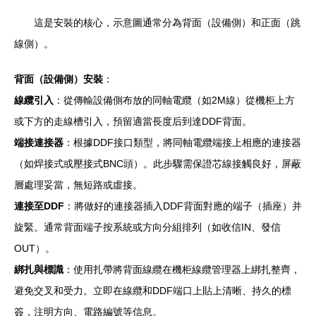
這是安裝的核心，示意圖通常分為背面（設備側）和正面（跳
線側）。
背面（設備側）安裝
：
線纜引入
：從傳輸設備側布放的同軸電纜（如2M線）從機柜上方
或下方的走線槽引入，預留適當長度后到達DDF背面。
端接連接器
：根據DDF接口類型，將同軸電纜端接上相應的連接器
（如焊接式或壓接式BNC頭）。此步驟需保證芯線接觸良好，屏蔽
層處理妥當，無短路或虛接。
連接至DDF
：將做好的連接器插入DDF背面對應的端子（插座）并
旋緊。通常背面端子按系統或方向分組排列（如收信IN、發信
OUT）。
綁扎與標識
：使用扎帶將背面線纜在機柜線纜管理器上綁扎整齊，
避免交叉和受力。立即在線纜和DDF端口上貼上清晰、持久的標
簽，注明方向、電路編號等信息。