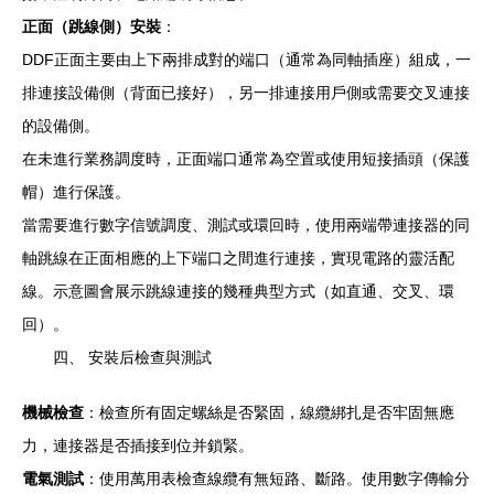
正面（跳線側）安裝
：
DDF正面主要由上下兩排成對的端口（通常為同軸插座）組成，一
排連接設備側（背面已接好），另一排連接用戶側或需要交叉連接
的設備側。
在未進行業務調度時，正面端口通常為空置或使用短接插頭（保護
帽）進行保護。
當需要進行數字信號調度、測試或環回時，使用兩端帶連接器的同
軸跳線在正面相應的上下端口之間進行連接，實現電路的靈活配
線。示意圖會展示跳線連接的幾種典型方式（如直通、交叉、環
回）。
四、 安裝后檢查與測試
機械檢查
：檢查所有固定螺絲是否緊固，線纜綁扎是否牢固無應
力，連接器是否插接到位并鎖緊。
電氣測試
：使用萬用表檢查線纜有無短路、斷路。使用數字傳輸分